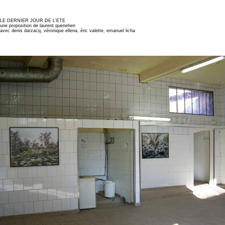
LE DERNIER JOUR DE L'ETE
une proposition de laurent quenehen
avec denis darzacq, véronique ellena, éric valette, emanuel licha