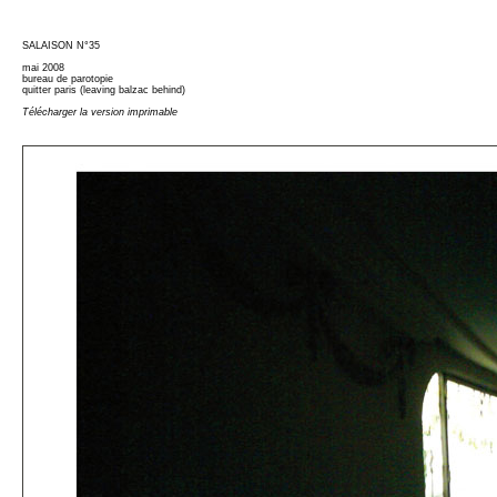
SALAISON N°35
mai 2008
bureau de parotopie
quitter paris (leaving balzac behind)
Télécharger la version imprimable