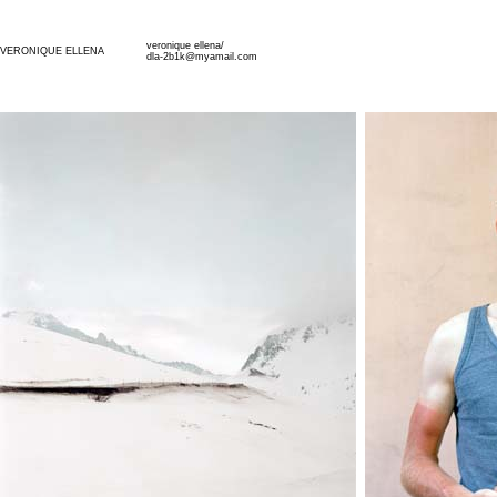
veronique ellena/
VERONIQUE ELLENA
dla-2b1k@myamail.com